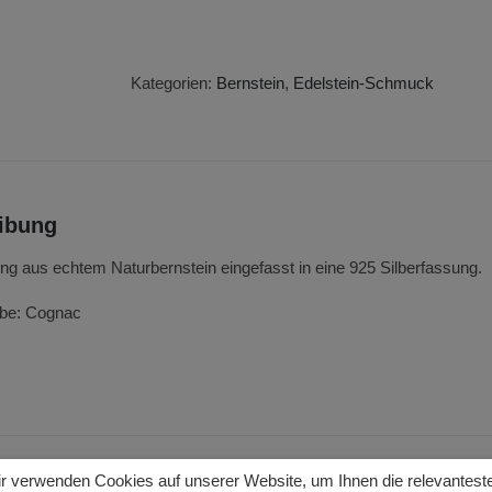
Ring
Menge
Kategorien:
Bernstein
,
Edelstein-Schmuck
ibung
ng aus echtem Naturbernstein eingefasst in eine 925 Silberfassung.
rbe: Cognac
r verwenden Cookies auf unserer Website, um Ihnen die relevantest