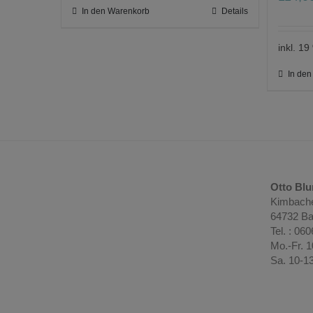
In den Warenkorb
Details
inkl. 1
In de
Otto Bl
Kimbache
64732 Ba
Tel. : 06
Mo.-Fr. 
Sa. 10-1