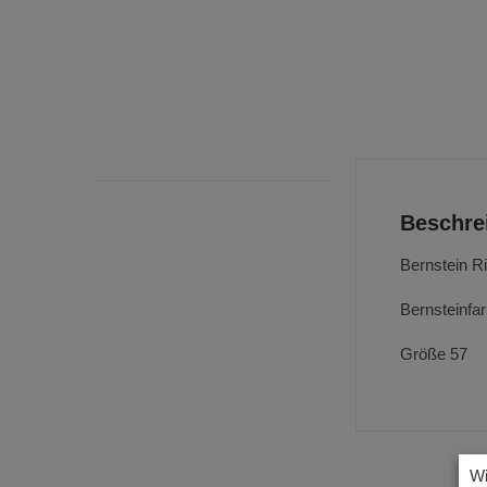
Beschre
Bernstein Ri
Bernsteinfa
Größe 57
Wi