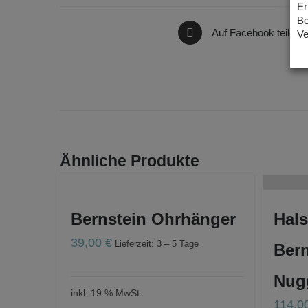
Er
Be
Auf Facebook teilen
Ve
Ähnliche Produkte
Bernstein Ohrhänger
Hals
39,00
€
Lieferzeit: 3 – 5 Tage
Bern
Nug
inkl. 19 % MwSt.
114,0