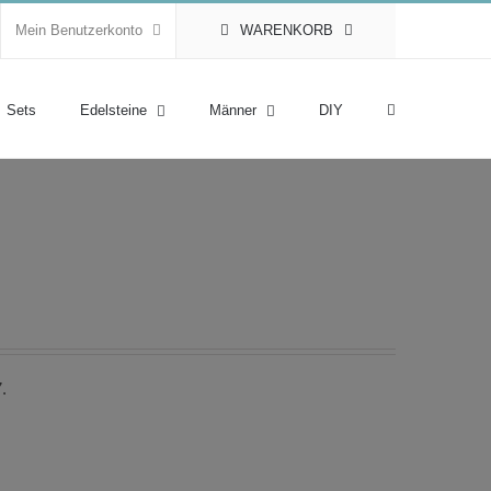
Mein Benutzerkonto
WARENKORB
Sets
Edelsteine
Männer
DIY
.