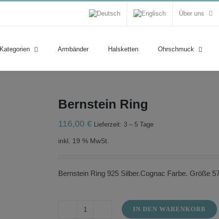
Über uns
 Kategorien
Armbänder
Halsketten
Ohrschmuck
Bernstein Ring
116,00
€
Lieferzeit: 3 – 5 Tage
inkl. 19 % MwSt.
Bernstein Ring 925 Silber.Cognac Farbe. Größe 57
IN DEN WARENKORB
Bernstein