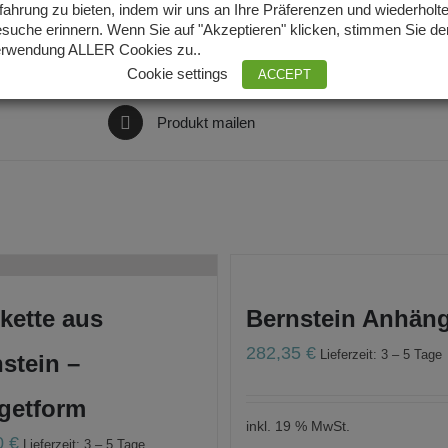
fahrung zu bieten, indem wir uns an Ihre Präferenzen und wiederholt
suche erinnern. Wenn Sie auf "Akzeptieren" klicken, stimmen Sie de
Produkt twittern
rwendung ALLER Cookies zu..
Cookie settings
ACCEPT
Produkt mailen
kette aus
Bernstein Anhän
282,35
€
Lieferzeit: 3 – 5 Tage
stein –
getform
inkl. 19 % MwSt.
0
€
Lieferzeit: 3 – 5 Tage