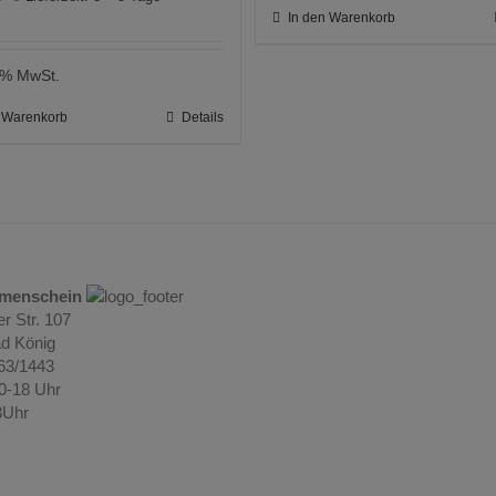
In den Warenkorb
9 % MwSt.
n Warenkorb
Details
umenschein
r Str. 107
d König
063/1443
10-18 Uhr
3Uhr