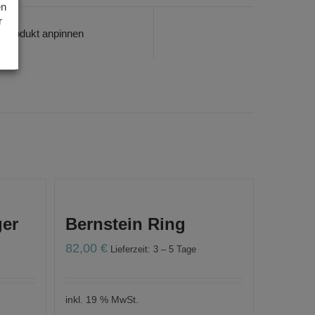
en
r
Produkt anpinnen
ger
Bernstein Ring
82,00
€
Lieferzeit: 3 – 5 Tage
inkl. 19 % MwSt.