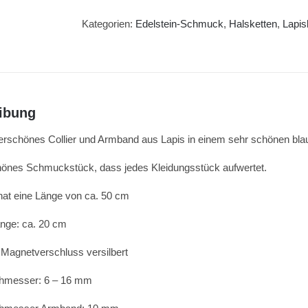
aus
Lapis
Kategorien:
Edelstein-Schmuck
,
Halsketten
,
Lapis
Menge
ibung
rschönes Collier und Armband aus Lapis in einem sehr schönen bla
hönes Schmuckstück, dass jedes Kleidungsstück aufwertet.
 hat eine Länge von ca. 50 cm
nge: ca. 20 cm
 Magnetverschluss versilbert
chmesser: 6 – 16 mm