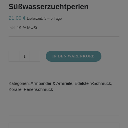
Süßwasserzuchtperlen
21,00
€
Lieferzeit: 3 – 5 Tage
inkl. 19 % MwSt.
IN DEN WARENKORB
Rosa
Korallenarmband
mit
Süßwasserzuchtperlen
Menge
Kategorien:
Armbänder & Armreife
,
Edelstein-Schmuck
,
Koralle
,
Perlenschmuck