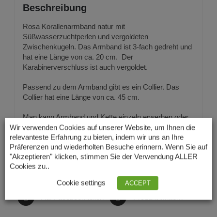
Beschreibung
Rosa Korallenarmband natur mit
Süßwasserzuchtperlen und vergoldeten
Zwischenkugeln. Das Armband ist 3-fach gedreht und
hat eine Länge von ca. 20 cm. Der
Karabinerverschluss ist auch vergoldet.
Passend zu dem Armband gibt es ein Collier. Das
Collier hat eine Länge von ca. 45 cm.
Man kann Armband und Kette einzeln erwerben oder
als Set.
Wir verwenden Cookies auf unserer Website, um Ihnen die
relevanteste Erfahrung zu bieten, indem wir uns an Ihre
Präferenzen und wiederholten Besuche erinnern. Wenn Sie auf
"Akzeptieren" klicken, stimmen Sie der Verwendung ALLER
Cookies zu..
Cookie settings
ACCEPT
Auf Facebook teilen
Produkt twittern