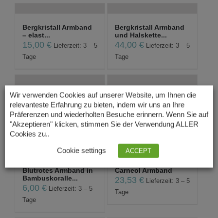
Bergkristall Armband
Bergkristall Armband
– elast...
und Halskette...
15,00
€
44,00
€
Lieferzeit: 3 – 5
Lieferzeit: 3 – 5
Tage
Tage
Wir verwenden Cookies auf unserer Website, um Ihnen die
Bergkristall Chips
Blutrote Halskette und
relevanteste Erfahrung zu bieten, indem wir uns an Ihre
Armband mit Kor...
Armband in...
Präferenzen und wiederholten Besuche erinnern. Wenn Sie auf
12,00
€
18,00
€
Lieferzeit: 3 – 5
Lieferzeit: 3 – 5
"Akzeptieren" klicken, stimmen Sie der Verwendung ALLER
Tage
Tage
Cookies zu..
Cookie settings
ACCEPT
Blutrotes Armband in
Carneol Armband
Bambuskoralle...
23,53
€
Lieferzeit: 3 – 5
6,00
€
Lieferzeit: 3 – 5
Tage
Tage