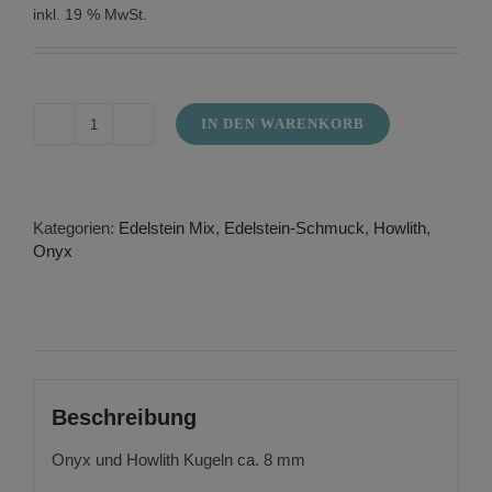
inkl. 19 % MwSt.
IN DEN WARENKORB
Schmuckset
aus
Onyx
mit
Howlith
Kategorien:
Edelstein Mix
,
Edelstein-Schmuck
,
Howlith
,
Menge
Onyx
Beschreibung
Onyx und Howlith Kugeln ca. 8 mm