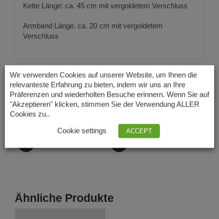
Kette Länge: ca. 45 cm mit vergoldetem Verschluss
Armband Länge. ca. 20 cm mit vergoldetem
Verschluss
Wir verwenden Cookies auf unserer Website, um Ihnen die
relevanteste Erfahrung zu bieten, indem wir uns an Ihre
Präferenzen und wiederholten Besuche erinnern. Wenn Sie auf
"Akzeptieren" klicken, stimmen Sie der Verwendung ALLER
Auf Facebook teilen
Produkt twittern
Cookies zu..
Cookie settings
ACCEPT
Produkt anpinnen
Produkt mailen
Ähnliche Produkte