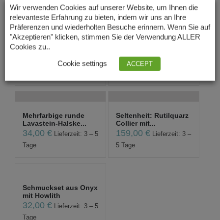
Tage
Wir verwenden Cookies auf unserer Website, um Ihnen die
relevanteste Erfahrung zu bieten, indem wir uns an Ihre
Präferenzen und wiederholten Besuche erinnern. Wenn Sie auf
"Akzeptieren" klicken, stimmen Sie der Verwendung ALLER
Lava Kette Bunt –
Mattierter Rosaquarz
Cookies zu..
Disc
mit Karneol u...
45,00
€
69,00
€
Lieferzeit: 3 – 5
Lieferzeit: 3 – 5
Cookie settings
ACCEPT
Tage
Tage
Mehrfarbige runde
Seltenheit: Rutilquarz
Lavastein-Halske...
Collier mit...
34,00
€
159,00
€
Lieferzeit: 3 – 5
Lieferzeit: 3 –
Tage
5 Tage
Schmuckset aus Onyx
mit Howlith
32,00
€
Lieferzeit: 3 – 5
Tage