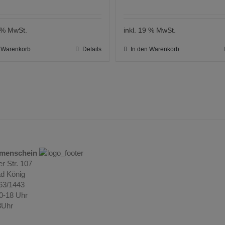
9 % MwSt.
inkl. 19 % MwSt.
n Warenkorb
Details
In den Warenkorb
umenschein
r Str. 107
d König
063/1443
10-18 Uhr
3Uhr