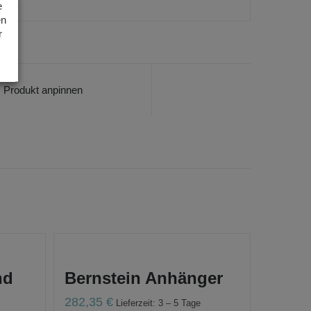
e
en
r
Produkt anpinnen
nd
Bernstein Anhänger
282,35
€
Lieferzeit: 3 – 5 Tage