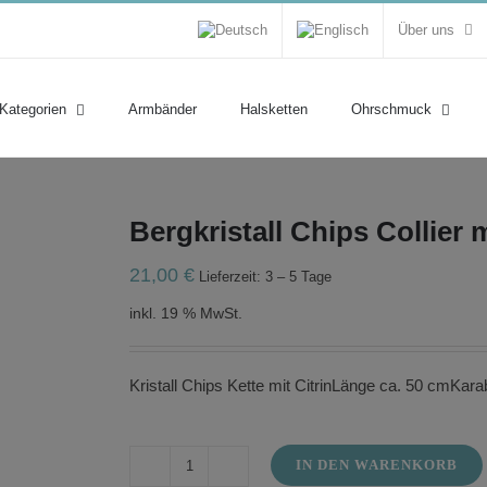
Über uns
 Kategorien
Armbänder
Halsketten
Ohrschmuck
Bergkristall Chips Collier m
21,00
€
Lieferzeit: 3 – 5 Tage
inkl. 19 % MwSt.
Kristall Chips Kette mit CitrinLänge ca. 50 cmKara
IN DEN WARENKORB
Bergkristall