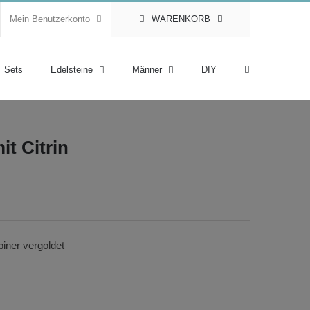
Mein Benutzerkonto
WARENKORB
Sets
Edelsteine
Männer
DIY
it Citrin
biner vergoldet