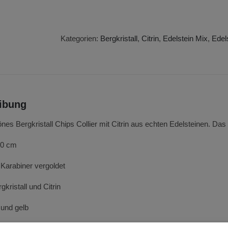
Chips
Collier
mit
Citrin
Kategorien:
Bergkristall
,
Citrin
,
Edelstein Mix
,
Edel
Menge
ibung
s Bergkristall Chips Collier mit Citrin aus echten Edelsteinen. Das 
50 cm
 Karabiner vergoldet
gkristall und Citrin
 und gelb