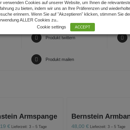
r verwenden Cookies auf unserer Website, um Ihnen die relevantest
fahrung zu bieten, indem wir uns an Ihre Präferenzen und wiederholt
suche erinnern. Wenn Sie auf "Akzeptieren" klicken, stimmen Sie de
rwendung ALLER Cookies zu..
Cookie settings
ACCEPT
Produkt twittern
Produkt mailen
nstein Armspange
Bernstein Armba
,19
€
48,00
€
Lieferzeit: 3 – 5 Tage
Lieferzeit: 3 – 5 Tage