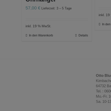
57,00
€
Lieferzeit: 3 – 5 Tage
inkl. 1
In de
inkl. 19 % MwSt.
In den Warenkorb
Details
Otto Bl
Kimbache
64732 Ba
Tel. : 06
Mo.-Fr. 
Sa. 10-1