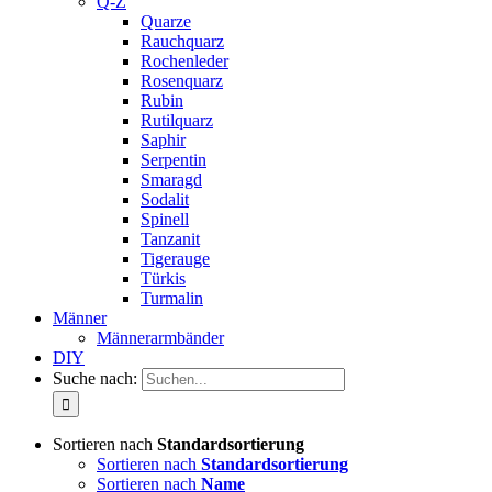
Q-Z
Quarze
Rauchquarz
Rochenleder
Rosenquarz
Rubin
Rutilquarz
Saphir
Serpentin
Smaragd
Sodalit
Spinell
Tanzanit
Tigerauge
Türkis
Turmalin
Männer
Männerarmbänder
DIY
Suche nach:
Sortieren nach
Standardsortierung
Sortieren nach
Standardsortierung
Sortieren nach
Name