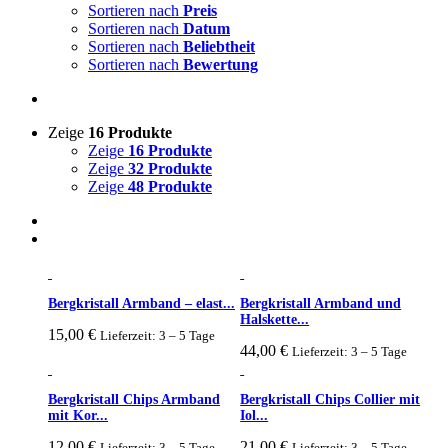
Sortieren nach
Preis
Sortieren nach
Datum
Sortieren nach
Beliebtheit
Sortieren nach
Bewertung
Zeige
16 Produkte
Zeige
16 Produkte
Zeige
32 Produkte
Zeige
48 Produkte
Bergkristall Armband – elast...
Bergkristall Armband und
Halskette...
15,00
€
Lieferzeit: 3 – 5 Tage
44,00
€
Lieferzeit: 3 – 5 Tage
Bergkristall Chips Armband
Bergkristall Chips Collier mit
mit Kor...
Iol...
12,00
€
21,00
€
Lieferzeit: 3 – 5 Tage
Lieferzeit: 3 – 5 Tage