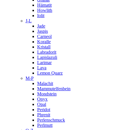
Hämatit
Howlith
Iolit
J-L
Jade
Jaspis
Carneol
Koralle
Kristall
Labradorit
Lapislazuli
Larimar
Lava
Lemon Quarz
M-P
Malachit
Mammutelfenbein
Mondstein
Onyx
Opal
Peridot
Phrenit
Perlenschmuck
Perlmutt