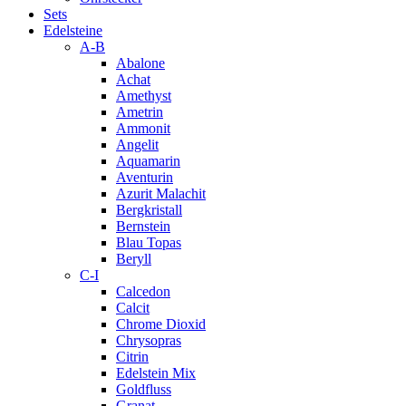
Sets
Edelsteine
A-B
Abalone
Achat
Amethyst
Ametrin
Ammonit
Angelit
Aquamarin
Aventurin
Azurit Malachit
Bergkristall
Bernstein
Blau Topas
Beryll
C-I
Calcedon
Calcit
Chrome Dioxid
Chrysopras
Citrin
Edelstein Mix
Goldfluss
Granat