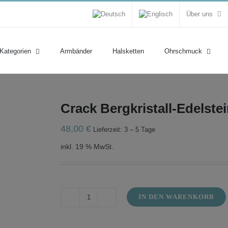
Über uns
 Kategorien
Armbänder
Halsketten
Ohrschmuck
Crack Bergkristall-Edelste
48,00
€
Lieferzeit: 3 – 5 Tage
inkl. 19 % MwSt.
IN DEN WARENKORB
Crack
Bergkristall-
Edelstein-