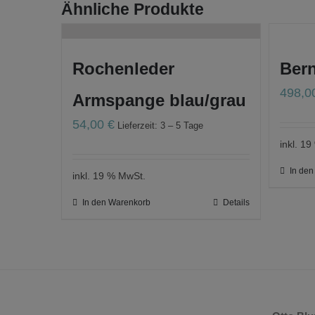
Ähnliche Produkte
Rochenleder
Ber
498,
Armspange blau/grau
54,00
€
Lieferzeit: 3 – 5 Tage
inkl. 1
In de
inkl. 19 % MwSt.
In den Warenkorb
Details