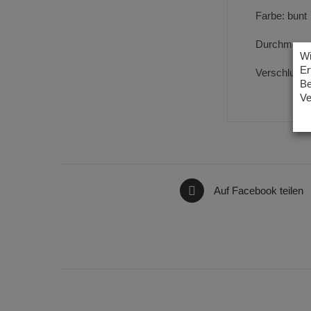
Farbe: bunt
Durchmesse
Wi
Er
Verschluss:
Be
Ve
Auf Facebook teilen