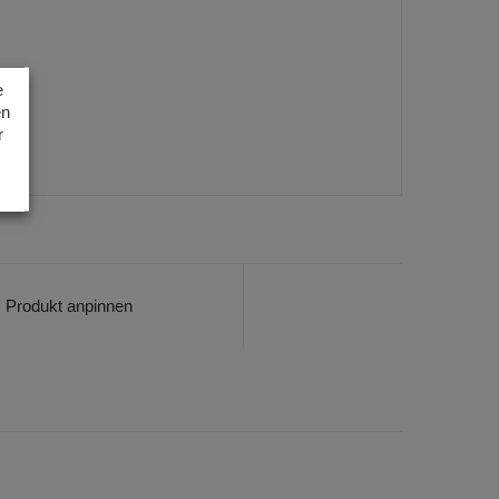
e
en
r
Produkt anpinnen