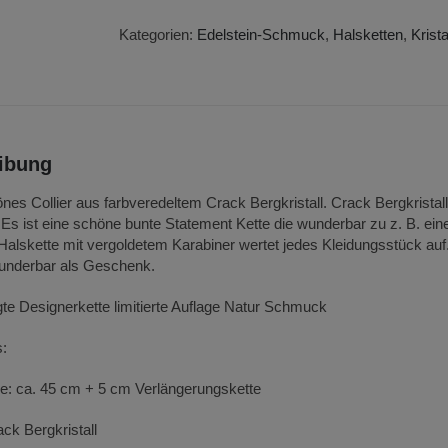
Halskette
Menge
Kategorien:
Edelstein-Schmuck
,
Halsketten
,
Krista
ibung
s Collier aus farbveredeltem Crack Bergkristall. Crack Bergkristall
 Es ist eine schöne bunte Statement Kette die wunderbar zu z. B. ei
 Halskette mit vergoldetem Karabiner wertet jedes Kleidungsstück auf.
underbar als Geschenk.
gte Designerkette limitierte Auflage Natur Schmuck
s:
: ca. 45 cm + 5 cm Verlängerungskette
ack Bergkristall