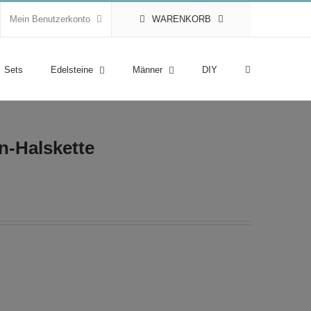
Mein Benutzerkonto
WARENKORB
Sets
Edelsteine
Männer
DIY
in-Halskette