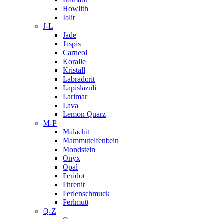
Howlith
Iolit
J-L
Jade
Jaspis
Carneol
Koralle
Kristall
Labradorit
Lapislazuli
Larimar
Lava
Lemon Quarz
M-P
Malachit
Mammutelfenbein
Mondstein
Onyx
Opal
Peridot
Phrenit
Perlenschmuck
Perlmutt
Q-Z