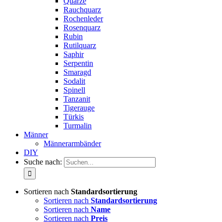
Quarze
Rauchquarz
Rochenleder
Rosenquarz
Rubin
Rutilquarz
Saphir
Serpentin
Smaragd
Sodalit
Spinell
Tanzanit
Tigerauge
Türkis
Turmalin
Männer
Männerarmbänder
DIY
Suche nach:
Sortieren nach
Standardsortierung
Sortieren nach
Standardsortierung
Sortieren nach
Name
Sortieren nach
Preis