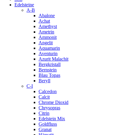
Edelsteine
A-B
Abalone
Achat
Amethyst
Ametrin
Ammonit
Angelit
Aquamarin
Aventurin
Azurit Malachit
Bergkristall
Bernstein
Blau Topas
Beryll
C-I
Calcedon
Calcit
Chrome Dioxid
Chrysopras
Citrin
Edelstein Mix
Goldfluss
Granat
Hämatit