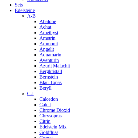
Sets
Edelsteine
A-B
Abalone
Achat
Amethyst
Ametrin
Ammonit
Angelit
Aquamarin
Aventurin
Azurit Malachit
Bergkristall
Bernstein
Blau Topas
Beryll
C-I
Calcedon
Calcit
Chrome Dioxid
Chrysopras
Citrin
Edelstein Mix
Goldfluss
Granat