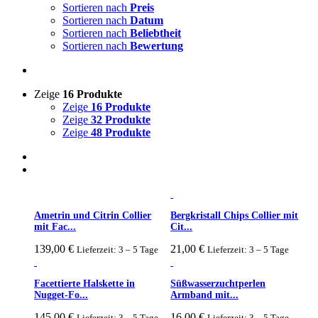
Sortieren nach
Preis
Sortieren nach
Datum
Sortieren nach
Beliebtheit
Sortieren nach
Bewertung
Zeige
16 Produkte
Zeige
16 Produkte
Zeige
32 Produkte
Zeige
48 Produkte
Ametrin und Citrin Collier
Bergkristall Chips Collier mit
mit Fac...
Cit...
139,00
€
21,00
€
Lieferzeit: 3 – 5 Tage
Lieferzeit: 3 – 5 Tage
Facettierte Halskette in
Süßwasserzuchtperlen
Nugget-Fo...
Armband mit...
145,00
€
16,00
€
Lieferzeit: 3 – 5 Tage
Lieferzeit: 3 – 5 Tage