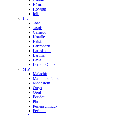
Hämatit
Howlith
Iolit
J-L
Jade
Jaspis
Carneol
Koralle
Kristall
Labradorit
Lapislazuli
Larimar
Lava
Lemon Quarz
M-P
Malachit
Mammutelfenbein
Mondstein
Onyx
Opal
Peridot
Phrenit
Perlenschmuck
Perlmutt