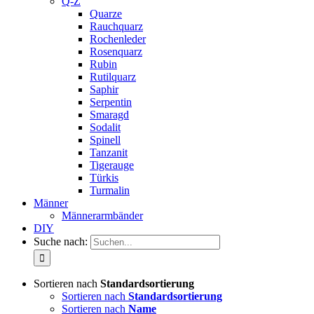
Q-Z
Quarze
Rauchquarz
Rochenleder
Rosenquarz
Rubin
Rutilquarz
Saphir
Serpentin
Smaragd
Sodalit
Spinell
Tanzanit
Tigerauge
Türkis
Turmalin
Männer
Männerarmbänder
DIY
Suche nach:
Sortieren nach
Standardsortierung
Sortieren nach
Standardsortierung
Sortieren nach
Name