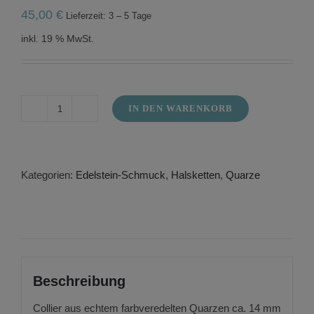
45,00
€
Lieferzeit: 3 – 5 Tage
inkl. 19 % MwSt.
IN DEN WARENKORB
Halskette
farbveredelten
Quarzen
in
14
Kategorien:
Edelstein-Schmuck
,
Halsketten
,
Quarze
mm
Menge
Beschreibung
Collier aus echtem farbveredelten Quarzen ca. 14 mm