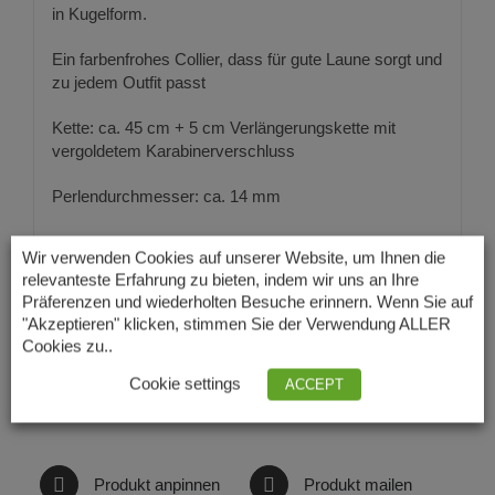
in Kugelform.
Ein farbenfrohes Collier, dass für gute Laune sorgt und
zu jedem Outfit passt
Kette: ca. 45 cm + 5 cm Verlängerungskette mit
vergoldetem Karabinerverschluss
Perlendurchmesser: ca. 14 mm
Wir verwenden Cookies auf unserer Website, um Ihnen die
relevanteste Erfahrung zu bieten, indem wir uns an Ihre
Präferenzen und wiederholten Besuche erinnern. Wenn Sie auf
"Akzeptieren" klicken, stimmen Sie der Verwendung ALLER
Cookies zu..
Cookie settings
ACCEPT
Auf Facebook teilen
Produkt twittern
Produkt anpinnen
Produkt mailen