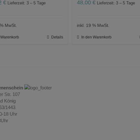
92
€
48,00
€
Lieferzeit: 3 – 5 Tage
Lieferzeit: 3 – 5 Tage
9 % MwSt.
inkl. 19 % MwSt.
n Warenkorb
Details
In den Warenkorb
umenschein
r Str. 107
d König
063/1443
10-18 Uhr
3Uhr