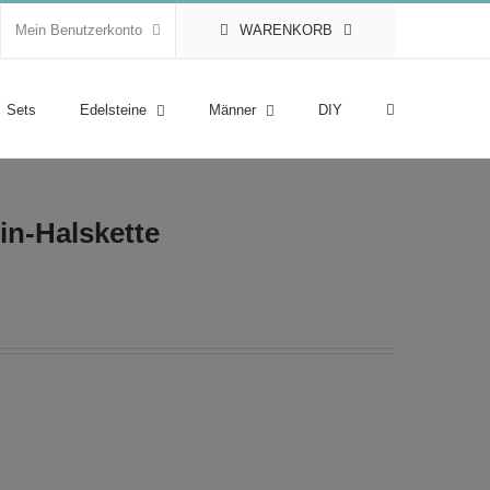
Mein Benutzerkonto
WARENKORB
Sets
Edelsteine
Männer
DIY
in-Halskette