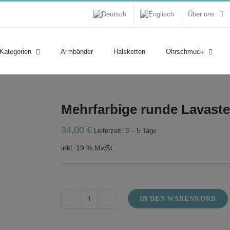
Über uns
 Kategorien
Armbänder
Halsketten
Ohrschmuck
Mehrfarbige runde Lavaste
34,00
€
Lieferzeit: 3 – 5 Tage
inkl. 19 % MwSt.
IN DEN WARENKORB
Mehrfarbige
runde
Lavastein-