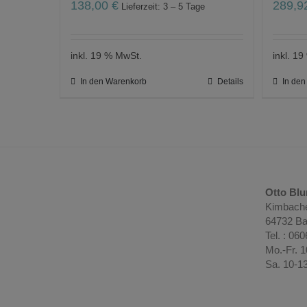
138,00
€
289,
Lieferzeit: 3 – 5 Tage
inkl. 19 % MwSt.
inkl. 1
In den Warenkorb
Details
In de
Otto Bl
Kimbache
64732 Ba
Tel. : 06
Mo.-Fr. 
Sa. 10-1