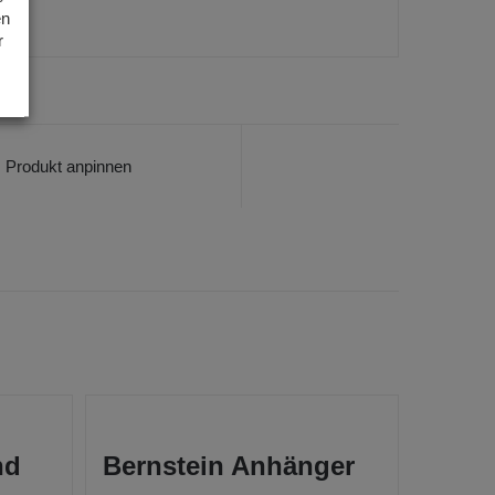
en
r
Produkt anpinnen
nd
Bernstein Anhänger