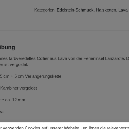
Halskette
Menge
Kategorien:
Edelstein-Schmuck
,
Halsketten
,
Lava
ibung
es farbveredeltes Collier aus Lava von der Ferieninsel Lanzarote
r ist vergoldet.
45 cm + 5 cm Verlängerungskette
 Karabiner vergoldet
r: ca. 12 mm
va
grün, weiss, blau und gelb
r verwenden Cookies auf unserer Website, um Ihnen die relevantest